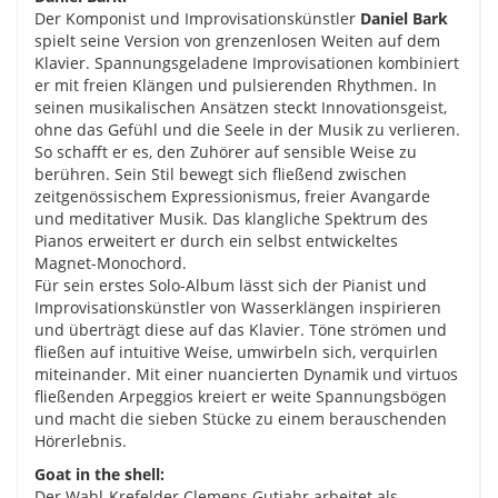
Der Komponist und Improvisationskünstler
Daniel Bark
spielt seine Version von grenzenlosen Weiten auf dem
Klavier. Spannungsgeladene Improvisationen kombiniert
er mit freien Klängen und pulsierenden Rhythmen. In
seinen musikalischen Ansätzen steckt Innovationsgeist,
ohne das Gefühl und die Seele in der Musik zu verlieren.
So schafft er es, den Zuhörer auf sensible Weise zu
berühren. Sein Stil bewegt sich fließend zwischen
zeitgenössischem Expressionismus, freier Avangarde
und meditativer Musik. Das klangliche Spektrum des
Pianos erweitert er durch ein selbst entwickeltes
Magnet-Monochord.
Für sein erstes Solo-Album lässt sich der Pianist und
Improvisationskünstler von Wasserklängen inspirieren
und überträgt diese auf das Klavier. Töne strömen und
fließen auf intuitive Weise, umwirbeln sich, verquirlen
miteinander. Mit einer nuancierten Dynamik und virtuos
fließenden Arpeggios kreiert er weite Spannungsbögen
und macht die sieben Stücke zu einem berauschenden
Hörerlebnis.
Goat in the shell:
Der Wahl-Krefelder Clemens Gutjahr arbeitet als