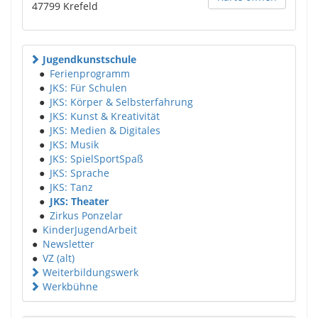
47799
Krefeld
Jugendkunstschule
●
Ferienprogramm
●
JKS: Für Schulen
●
JKS: Körper & Selbsterfahrung
●
JKS: Kunst & Kreativität
●
JKS: Medien & Digitales
●
JKS: Musik
●
JKS: SpielSportSpaß
●
JKS: Sprache
●
JKS: Tanz
●
JKS: Theater
●
Zirkus Ponzelar
●
KinderJugendArbeit
●
Newsletter
●
VZ (alt)
Weiterbildungswerk
Werkbühne