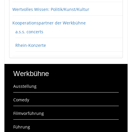
Wertvolles Wissen: Politik/Kunst/Kultur
Kooperationspartner der Werkbühne
a.s.s. concerts
Rhein-Konzerte
Werkbühne
Ausstellung
Comedy
Filmvorführung
Führung