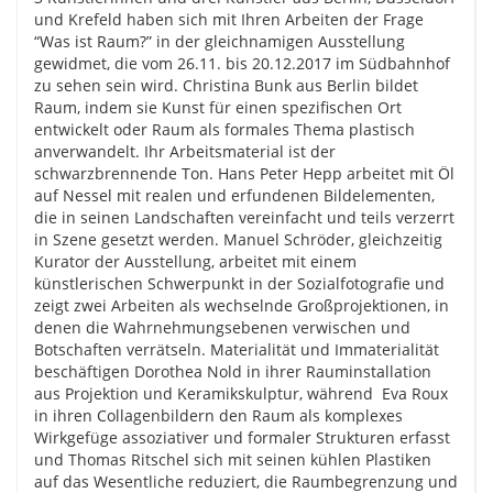
und Krefeld haben sich mit Ihren Arbeiten der Frage
“Was ist Raum?” in der gleichnamigen Ausstellung
gewidmet, die vom 26.11. bis 20.12.2017 im Südbahnhof
zu sehen sein wird. Christina Bunk aus Berlin bildet
Raum, indem sie Kunst für einen spezifischen Ort
entwickelt oder Raum als formales Thema plastisch
anverwandelt. Ihr Arbeitsmaterial ist der
schwarzbrennende Ton. Hans Peter Hepp arbeitet mit Öl
auf Nessel mit realen und erfundenen Bildelementen,
die in seinen Landschaften vereinfacht und teils verzerrt
in Szene gesetzt werden. Manuel Schröder, gleichzeitig
Kurator der Ausstellung, arbeitet mit einem
künstlerischen Schwerpunkt in der Sozialfotografie und
zeigt zwei Arbeiten als wechselnde Großprojektionen, in
denen die Wahrnehmungsebenen verwischen und
Botschaften verrätseln. Materialität und Immaterialität
beschäftigen Dorothea Nold in ihrer Rauminstallation
aus Projektion und Keramikskulptur, während Eva Roux
in ihren Collagenbildern den Raum als komplexes
Wirkgefüge assoziativer und formaler Strukturen erfasst
und Thomas Ritschel sich mit seinen kühlen Plastiken
auf das Wesentliche reduziert, die Raumbegrenzung und