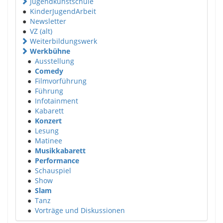
Jugendkunstschule
●
KinderJugendArbeit
●
Newsletter
●
VZ (alt)
Weiterbildungswerk
Werkbühne
●
Ausstellung
●
Comedy
●
Filmvorführung
●
Führung
●
Infotainment
●
Kabarett
●
Konzert
●
Lesung
●
Matinee
●
Musikkabarett
●
Performance
●
Schauspiel
●
Show
●
Slam
●
Tanz
●
Vorträge und Diskussionen