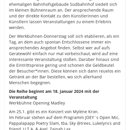
ehemaligen Bahnhofsgebäude Südbahnhof siedelt sich
im kleinen Bühnenraum an. Der ansprechende Raum
und der direkte Kontakt zu den Künstlerinnen und
Künstlern lassen Veranstaltungen zu einem Erlebnis
werden.
Der Werkbühnen-Donnerstag soll sich etablieren, als ein
Tag, an dem auch spontan Entschlossene immer ein
ansprechendes Angebot finden. Selbst wer auf aufs
Geratewohl einfach nur mal vorbeischaut, wird auf eine
interessante Veranstaltung stoßen. Darüber hinaus sind
die Eintrittspreise gering und schonen die Geldbeutel
der Besucher*innen. Diese können sich dann reuelos ein
Getränk an der Bar bestellen, wo sich allerhand
Menschen begegnen.
Die Reihe beginnt am 18. Januar 2024 mit der
Veranstaltung
Werkbühne Opening Madley
Am 25.1. gibt es ein Konzert von Myléne Kron.
Im Februar stehen auf dem Programm JOEY´s Open Mic,
Pappalapapp Poetry Slam, tba, Sky @trees, Lukelyrics and
friend, U.T.A. & Axel, Zainab Lax