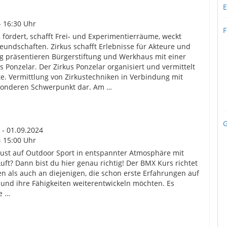
E
- 16:30 Uhr
F
 fördert, schafft Frei- und Experimentierräume, weckt
eundschaften. Zirkus schafft Erlebnisse für Akteure und
g präsentieren Bürgerstiftung und Werkhaus mit einer
us Ponzelar. Der Zirkus Ponzelar organisiert und vermittelt
. Vermittlung von Zirkustechniken in Verbindung mit
esonderen Schwerpunkt dar. Am …
G
 - 01.09.2024
- 15:00 Uhr
 Lust auf Outdoor Sport in entspannter Atmosphäre mit
ft? Dann bist du hier genau richtig! Der BMX Kurs richtet
n als auch an diejenigen, die schon erste Erfahrungen auf
d ihre Fähigkeiten weiterentwickeln möchten. Es
e …