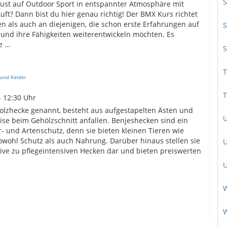
S
 Lust auf Outdoor Sport in entspannter Atmosphäre mit
ft? Dann bist du hier genau richtig! Der BMX Kurs richtet
n als auch an diejenigen, die schon erste Erfahrungen auf
S
d ihre Fähigkeiten weiterentwickeln möchten. Es
e …
S
T
 und Kinder
T
- 12:30 Uhr
olzhecke genannt, besteht aus aufgestapelten Ästen und
eise beim Gehölzschnitt anfallen. Benjeshecken sind ein
- und Artenschutz, denn sie bieten kleinen Tieren wie
sowohl Schutz als auch Nahrung. Darüber hinaus stellen sie
U
tive zu pflegeintensiven Hecken dar und bieten preiswerten
U
W