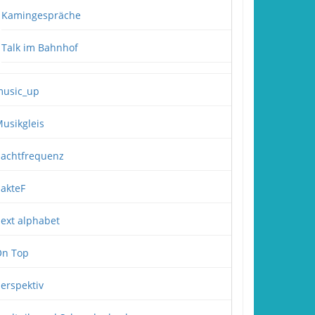
Kamingespräche
Talk im Bahnhof
usic_up
usikgleis
achtfrequenz
akteF
ext alphabet
n Top
erspektiv