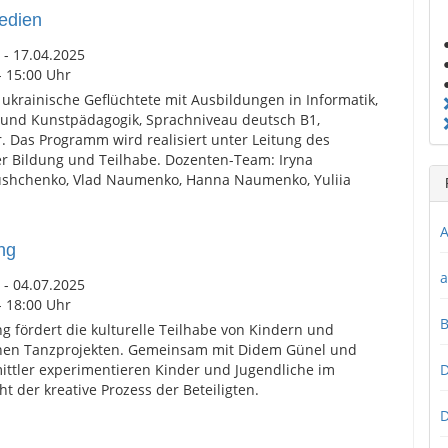
edien
 - 17.04.2025
- 15:00 Uhr
ukrainische Geflüchtete mit Ausbildungen in Informatik,
und Kunstpädagogik, Sprachniveau deutsch B1,
 Das Programm wird realisiert unter Leitung des
er Bildung und Teilhabe. Dozenten-Team: Iryna
ushchenko, Vlad Naumenko, Hanna Naumenko, Yuliia
A
ng
a
 - 04.07.2025
- 18:00 Uhr
g fördert die kulturelle Teilhabe von Kindern und
chen Tanzprojekten. Gemeinsam mit Didem Günel und
ittler experimentieren Kinder und Jugendliche im
D
t der kreative Prozess der Beteiligten.
D