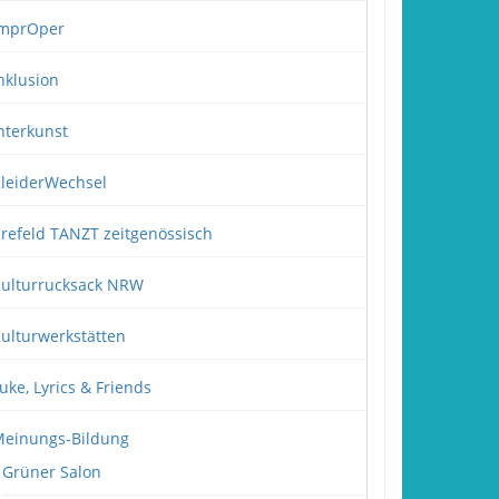
mprOper
nklusion
nterkunst
leiderWechsel
refeld TANZT zeitgenössisch
ulturrucksack NRW
ulturwerkstätten
uke, Lyrics & Friends
einungs-Bildung
Grüner Salon