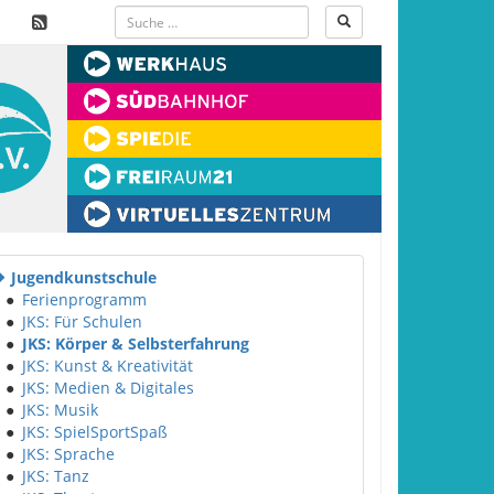
Jugendkunstschule
●
Ferienprogramm
●
JKS: Für Schulen
●
JKS: Körper & Selbsterfahrung
●
JKS: Kunst & Kreativität
●
JKS: Medien & Digitales
●
JKS: Musik
●
JKS: SpielSportSpaß
●
JKS: Sprache
●
JKS: Tanz