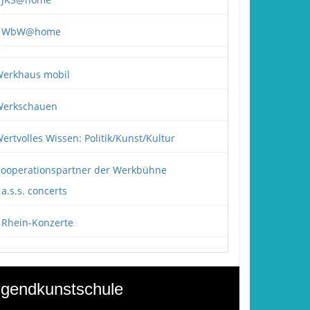
WbW@home
erkhaus mobil
erkschauen
ertvolles Wissen: Politik/Kunst/Kultur
ooperationspartner der Werkbühne
a.s.s. concerts
Rhein-Konzerte
gendkunstschule