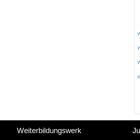
W
W
W
K
Weiterbildungswerk
Ju