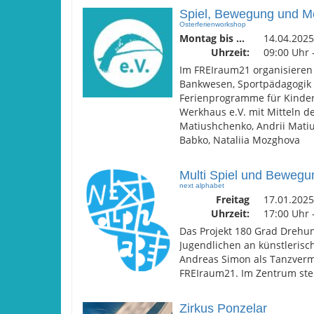
Spiel, Bewegung und M
Osterferienworkshop
Montag bis Donnerstag
14.04.2025
Uhrzeit:
09:00 Uhr 
Im FREIraum21 organisieren 
Bankwesen, Sportpädagogik 
Ferienprogramme für Kinder.
Werkhaus e.V. mit Mitteln d
Matiushchenko, Andrii Mati
Babko, Nataliia Mozghova
Multi Spiel und Bewegu
next alphabet
Freitag
17.01.2025
Uhrzeit:
17:00 Uhr 
Das Projekt 180 Grad Drehun
Jugendlichen an künstleris
Andreas Simon als Tanzverm
FREIraum21. Im Zentrum steh
Zirkus Ponzelar