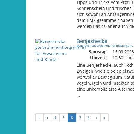
Tipps und Tricks vom Profi!
Sonnenschein und frischer Lu
sich sowohl an AnfängerInne
dem BMX gesammelt haben un
werden Basics, aber auch di
Benjeshecke
generationsübergreifend für Erwachsene
Samstag
16.09.2023
Uhrzeit:
10:30 Uhr 
Eine Benjeshecke, auch Toth
Zweigen, wie sie beispielsw
wertvoller Beitrag zum Natur
Vögeln, Igeln und Insekten 
eine unkomplizierte Alterna
…
«
‹
4
5
6
7
8
›
»