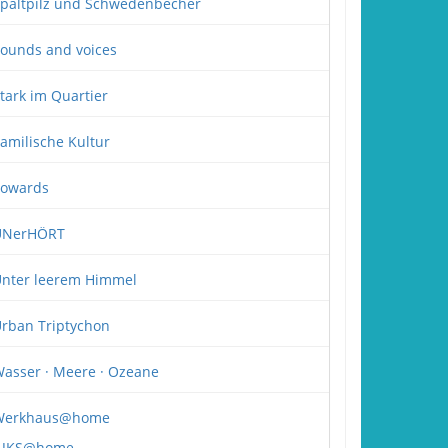
paltpilz und Schwedenbecher
ounds and voices
tark im Quartier
amilische Kultur
owards
UNerHÖRT
nter leerem Himmel
rban Triptychon
asser · Meere · Ozeane
Werkhaus@home
JKS@home