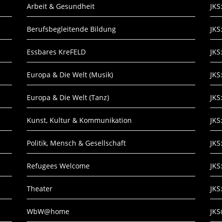
Arbeit & Gesundheit
JKS
Berufsbegleitende Bildung
JKS
Essbares KreFELD
JKS
Europa & Die Welt (Musik)
JKS
Europa & Die Welt (Tanz)
JKS
Kunst, Kultur & Kommunikation
JKS
Politik, Mensch & Gesellschaft
JKS
Refugees Welcome
JKS
Theater
JKS
WbW@home
JK