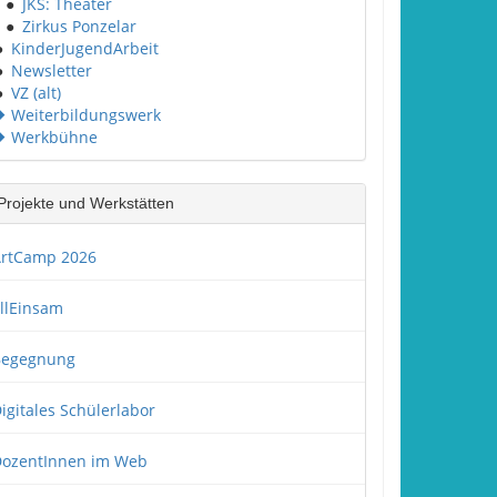
●
JKS: Theater
●
Zirkus Ponzelar
●
KinderJugendArbeit
●
Newsletter
●
VZ (alt)
Weiterbildungswerk
Werkbühne
Projekte und Werkstätten
rtCamp 2026
llEinsam
Begegnung
igitales Schülerlabor
ozentInnen im Web