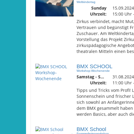
Weltkindertag
Sunday
15.09.2024
Uhrzeit:
15:00 Uhr 
Zirkus verbindet, macht Mut,
Vertrauen und begünstigt Fr
Zuschauer. Am Weltkinderta
Vorstellung das Projekt Zirk
zirkuspädagogische Angebote
theatralen Mitteln einen b
BMX SCHOOL
Workshop-Wochenende
Samstag - Sonntag
31.08.2024
Uhrzeit:
11:00 Uhr 
Tipps und Tricks vom Profi!
Sonnenschein und frischer Lu
sich sowohl an AnfängerInne
dem BMX gesammelt haben un
werden Basics, aber auch di
BMX School
Sommerferienworkshop