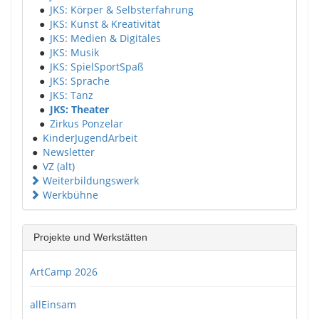
●
JKS: Körper & Selbsterfahrung
●
JKS: Kunst & Kreativität
●
JKS: Medien & Digitales
●
JKS: Musik
●
JKS: SpielSportSpaß
●
JKS: Sprache
●
JKS: Tanz
●
JKS: Theater
●
Zirkus Ponzelar
●
KinderJugendArbeit
●
Newsletter
●
VZ (alt)
Weiterbildungswerk
Werkbühne
Projekte und Werkstätten
ArtCamp 2026
allEinsam