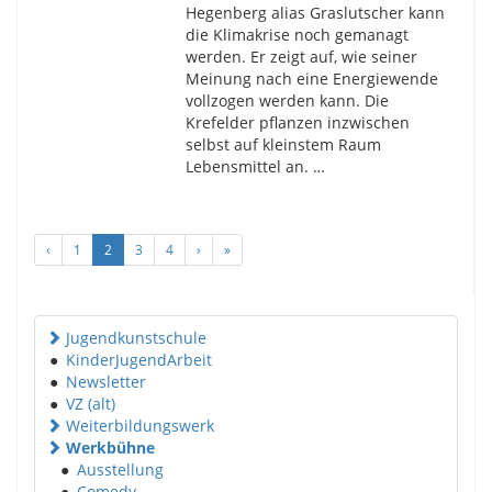
Hegenberg alias Graslutscher kann
die Klimakrise noch gemanagt
werden. Er zeigt auf, wie seiner
Meinung nach eine Energiewende
vollzogen werden kann. Die
Krefelder pflanzen inzwischen
selbst auf kleinstem Raum
Lebensmittel an. …
‹
1
2
3
4
›
»
Jugendkunstschule
●
KinderJugendArbeit
●
Newsletter
●
VZ (alt)
Weiterbildungswerk
Werkbühne
●
Ausstellung
●
Comedy