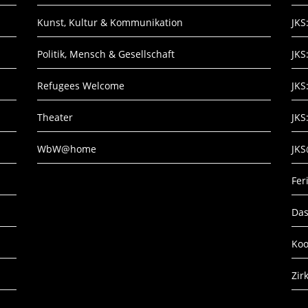
Kunst, Kultur & Kommunikation
JKS
Politik, Mensch & Gesellschaft
JKS
Refugees Welcome
JKS
Theater
JKS
WbW@home
JK
Fe
Das
Koo
Zir