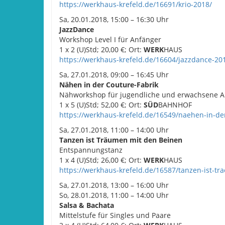
https://werkhaus-krefeld.de/16691/krio-2018/
Sa, 20.01.2018, 15:00 – 16:30 Uhr
JazzDance
Workshop Level I für Anfänger
1 x 2 (U)Std; 20,00 €; Ort:
WERK
HAUS
https://werkhaus-krefeld.de/16604/jazzdance-20
Sa, 27.01.2018, 09:00 – 16:45 Uhr
Nähen in der Couture-Fabrik
Nähworkshop für jugendliche und erwachsene 
1 x 5 (U)Std; 52,00 €; Ort:
SÜD
BAHNHOF
https://werkhaus-krefeld.de/16549/naehen-in-der
Sa, 27.01.2018, 11:00 – 14:00 Uhr
Tanzen ist Träumen mit den Beinen
Entspannungstanz
1 x 4 (U)Std; 26,00 €; Ort:
WERK
HAUS
https://werkhaus-krefeld.de/16587/tanzen-ist-t
Sa, 27.01.2018, 13:00 – 16:00 Uhr
So, 28.01.2018, 11:00 – 14:00 Uhr
Salsa & Bachata
Mittelstufe für Singles und Paare