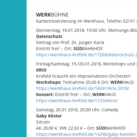
WERK
BÜHNE
Kartenreservierung im Werkhaus, Telefon 02151
Donnerstag, 18.01.2018, 19:00 Uhr, Meinungs-Bi
Datenschutz
Vortrag von Prof. Dr. Jürgen Karla
Eintritt frei! – Ort:
SÜD
BAHNHOF
https://werkhaus-krefeld.de/17268/datenschutz-
Freitag/Samstag, 19./20.01.2018, Workshops und
KRIO
Krefeld braucht ein Improvisations-Orchester!
Workshops:
Teilnahme 25,00 € Ort:
WERK
HAUS
https://werkhaus-krefeld.de/16691/krio-2018/
Konzert:
Eintritt frei! – Ort:
WERK
HAUS
https://werkhaus-krefeld.de/17234/krio/
Samstag, 20.01.2018, 20:00 Uhr, Comedy
Gaby Köster
Sitcom
AK 28,00 €, VVK 22,50 € – Ort:
SÜD
BAHNHOF
https://werkhaus-krefeld.de/14296/gaby-koester/