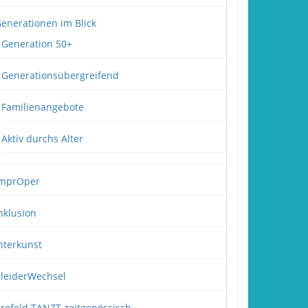
enerationen im Blick
Generation 50+
Generationsübergreifend
Familienangebote
Aktiv durchs Alter
mprOper
nklusion
nterkunst
leiderWechsel
refeld TANZT zeitgenössisch